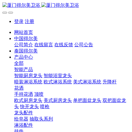
登录
注册
网站首页
中国得尔美
公司简介
在线留言
在线反馈
公司公告
泰国得尔美
产品中心
全部
智能产品
智能厨房龙头
智能浴室龙头
暗装淋浴系统
欧式淋浴系统
美式淋浴系统
升降杆
花洒
手持花洒
顶喷
欧式厨房龙头
美式厨房龙头
单把面盆龙头
双把面盆龙
头
快开龙头
喷枪
龙头配件
给皂器
抽取头系列
淋浴配件
挂件