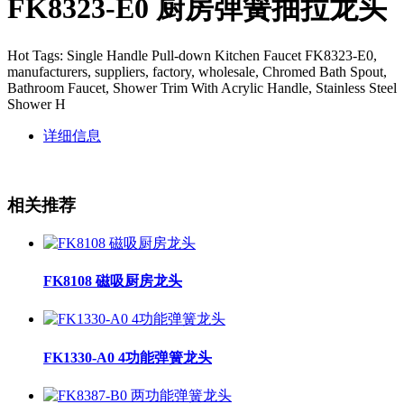
FK8323-E0 厨房弹簧抽拉龙头
Hot Tags: Single Handle Pull-down Kitchen Faucet FK8323-E0,
manufacturers, suppliers, factory, wholesale, Chromed Bath Spout,
Bathroom Faucet, Shower Trim With Acrylic Handle, Stainless Steel
Shower H
详细信息
相关推荐
FK8108 磁吸厨房龙头
FK1330-A0 4功能弹簧龙头