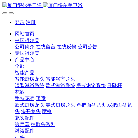
登录
注册
网站首页
中国得尔美
公司简介
在线留言
在线反馈
公司公告
泰国得尔美
产品中心
全部
智能产品
智能厨房龙头
智能浴室龙头
暗装淋浴系统
欧式淋浴系统
美式淋浴系统
升降杆
花洒
手持花洒
顶喷
欧式厨房龙头
美式厨房龙头
单把面盆龙头
双把面盆龙
头
快开龙头
喷枪
龙头配件
给皂器
抽取头系列
淋浴配件
挂件