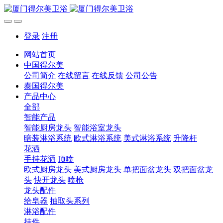
登录
注册
网站首页
中国得尔美
公司简介
在线留言
在线反馈
公司公告
泰国得尔美
产品中心
全部
智能产品
智能厨房龙头
智能浴室龙头
暗装淋浴系统
欧式淋浴系统
美式淋浴系统
升降杆
花洒
手持花洒
顶喷
欧式厨房龙头
美式厨房龙头
单把面盆龙头
双把面盆龙
头
快开龙头
喷枪
龙头配件
给皂器
抽取头系列
淋浴配件
挂件