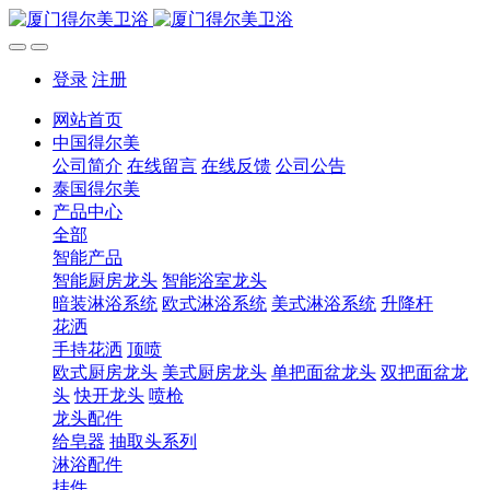
登录
注册
网站首页
中国得尔美
公司简介
在线留言
在线反馈
公司公告
泰国得尔美
产品中心
全部
智能产品
智能厨房龙头
智能浴室龙头
暗装淋浴系统
欧式淋浴系统
美式淋浴系统
升降杆
花洒
手持花洒
顶喷
欧式厨房龙头
美式厨房龙头
单把面盆龙头
双把面盆龙
头
快开龙头
喷枪
龙头配件
给皂器
抽取头系列
淋浴配件
挂件