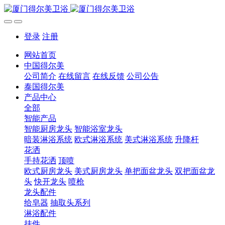
登录
注册
网站首页
中国得尔美
公司简介
在线留言
在线反馈
公司公告
泰国得尔美
产品中心
全部
智能产品
智能厨房龙头
智能浴室龙头
暗装淋浴系统
欧式淋浴系统
美式淋浴系统
升降杆
花洒
手持花洒
顶喷
欧式厨房龙头
美式厨房龙头
单把面盆龙头
双把面盆龙
头
快开龙头
喷枪
龙头配件
给皂器
抽取头系列
淋浴配件
挂件