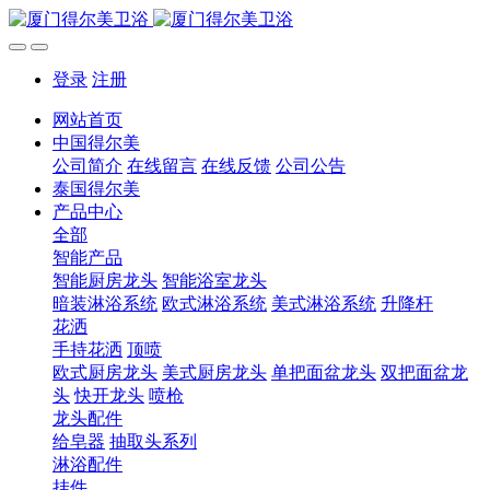
登录
注册
网站首页
中国得尔美
公司简介
在线留言
在线反馈
公司公告
泰国得尔美
产品中心
全部
智能产品
智能厨房龙头
智能浴室龙头
暗装淋浴系统
欧式淋浴系统
美式淋浴系统
升降杆
花洒
手持花洒
顶喷
欧式厨房龙头
美式厨房龙头
单把面盆龙头
双把面盆龙
头
快开龙头
喷枪
龙头配件
给皂器
抽取头系列
淋浴配件
挂件