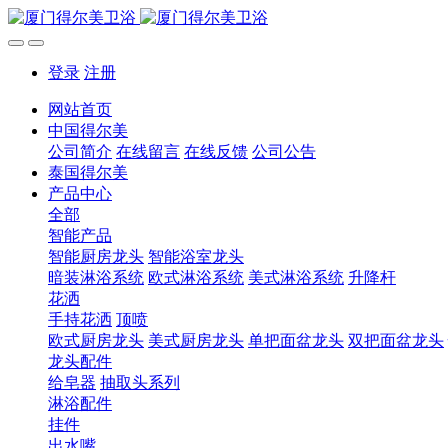
登录
注册
网站首页
中国得尔美
公司简介
在线留言
在线反馈
公司公告
泰国得尔美
产品中心
全部
智能产品
智能厨房龙头
智能浴室龙头
暗装淋浴系统
欧式淋浴系统
美式淋浴系统
升降杆
花洒
手持花洒
顶喷
欧式厨房龙头
美式厨房龙头
单把面盆龙头
双把面盆龙头
龙头配件
给皂器
抽取头系列
淋浴配件
挂件
出水嘴