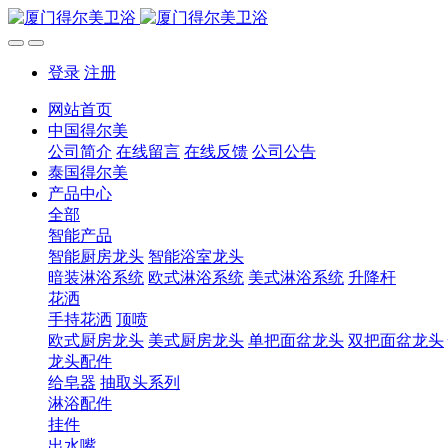
登录
注册
网站首页
中国得尔美
公司简介
在线留言
在线反馈
公司公告
泰国得尔美
产品中心
全部
智能产品
智能厨房龙头
智能浴室龙头
暗装淋浴系统
欧式淋浴系统
美式淋浴系统
升降杆
花洒
手持花洒
顶喷
欧式厨房龙头
美式厨房龙头
单把面盆龙头
双把面盆龙头
龙头配件
给皂器
抽取头系列
淋浴配件
挂件
出水嘴