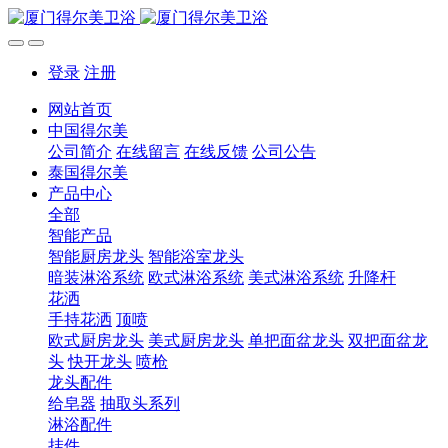
登录
注册
网站首页
中国得尔美
公司简介
在线留言
在线反馈
公司公告
泰国得尔美
产品中心
全部
智能产品
智能厨房龙头
智能浴室龙头
暗装淋浴系统
欧式淋浴系统
美式淋浴系统
升降杆
花洒
手持花洒
顶喷
欧式厨房龙头
美式厨房龙头
单把面盆龙头
双把面盆龙
头
快开龙头
喷枪
龙头配件
给皂器
抽取头系列
淋浴配件
挂件