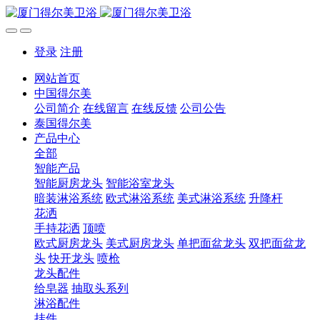
登录
注册
网站首页
中国得尔美
公司简介
在线留言
在线反馈
公司公告
泰国得尔美
产品中心
全部
智能产品
智能厨房龙头
智能浴室龙头
暗装淋浴系统
欧式淋浴系统
美式淋浴系统
升降杆
花洒
手持花洒
顶喷
欧式厨房龙头
美式厨房龙头
单把面盆龙头
双把面盆龙
头
快开龙头
喷枪
龙头配件
给皂器
抽取头系列
淋浴配件
挂件