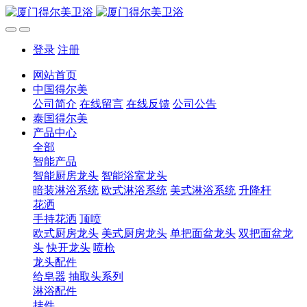
登录
注册
网站首页
中国得尔美
公司简介
在线留言
在线反馈
公司公告
泰国得尔美
产品中心
全部
智能产品
智能厨房龙头
智能浴室龙头
暗装淋浴系统
欧式淋浴系统
美式淋浴系统
升降杆
花洒
手持花洒
顶喷
欧式厨房龙头
美式厨房龙头
单把面盆龙头
双把面盆龙
头
快开龙头
喷枪
龙头配件
给皂器
抽取头系列
淋浴配件
挂件