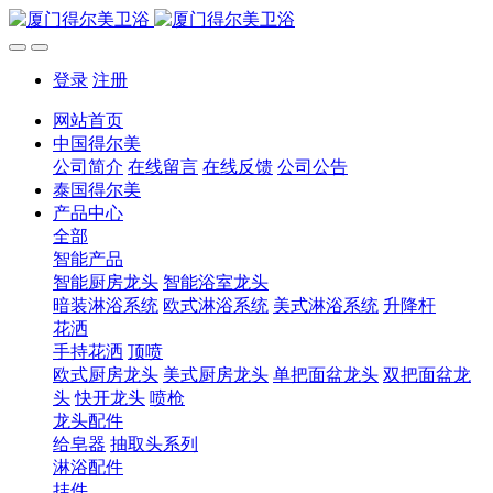
登录
注册
网站首页
中国得尔美
公司简介
在线留言
在线反馈
公司公告
泰国得尔美
产品中心
全部
智能产品
智能厨房龙头
智能浴室龙头
暗装淋浴系统
欧式淋浴系统
美式淋浴系统
升降杆
花洒
手持花洒
顶喷
欧式厨房龙头
美式厨房龙头
单把面盆龙头
双把面盆龙
头
快开龙头
喷枪
龙头配件
给皂器
抽取头系列
淋浴配件
挂件