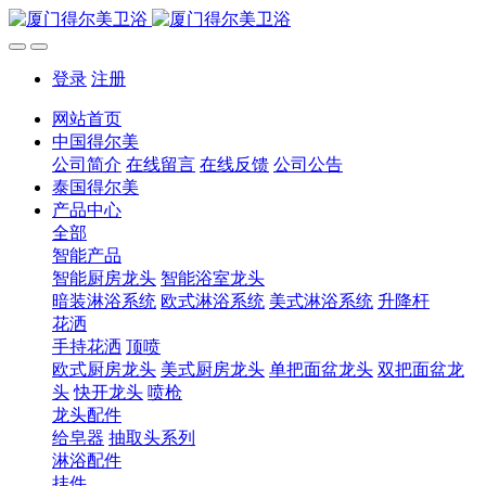
登录
注册
网站首页
中国得尔美
公司简介
在线留言
在线反馈
公司公告
泰国得尔美
产品中心
全部
智能产品
智能厨房龙头
智能浴室龙头
暗装淋浴系统
欧式淋浴系统
美式淋浴系统
升降杆
花洒
手持花洒
顶喷
欧式厨房龙头
美式厨房龙头
单把面盆龙头
双把面盆龙
头
快开龙头
喷枪
龙头配件
给皂器
抽取头系列
淋浴配件
挂件