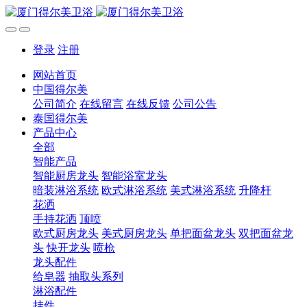
登录
注册
网站首页
中国得尔美
公司简介
在线留言
在线反馈
公司公告
泰国得尔美
产品中心
全部
智能产品
智能厨房龙头
智能浴室龙头
暗装淋浴系统
欧式淋浴系统
美式淋浴系统
升降杆
花洒
手持花洒
顶喷
欧式厨房龙头
美式厨房龙头
单把面盆龙头
双把面盆龙
头
快开龙头
喷枪
龙头配件
给皂器
抽取头系列
淋浴配件
挂件