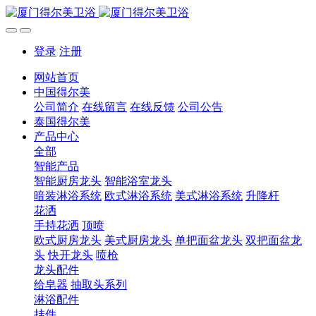
登录
注册
网站首页
中国得尔美
公司简介
在线留言
在线反馈
公司公告
泰国得尔美
产品中心
全部
智能产品
智能厨房龙头
智能浴室龙头
暗装淋浴系统
欧式淋浴系统
美式淋浴系统
升降杆
花洒
手持花洒
顶喷
欧式厨房龙头
美式厨房龙头
单把面盆龙头
双把面盆龙
头
快开龙头
喷枪
龙头配件
给皂器
抽取头系列
淋浴配件
挂件