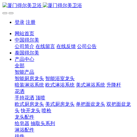
登录
注册
网站首页
中国得尔美
公司简介
在线留言
在线反馈
公司公告
泰国得尔美
产品中心
全部
智能产品
智能厨房龙头
智能浴室龙头
暗装淋浴系统
欧式淋浴系统
美式淋浴系统
升降杆
花洒
手持花洒
顶喷
欧式厨房龙头
美式厨房龙头
单把面盆龙头
双把面盆龙
头
快开龙头
喷枪
龙头配件
给皂器
抽取头系列
淋浴配件
挂件