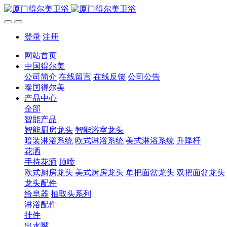
登录
注册
网站首页
中国得尔美
公司简介
在线留言
在线反馈
公司公告
泰国得尔美
产品中心
全部
智能产品
智能厨房龙头
智能浴室龙头
暗装淋浴系统
欧式淋浴系统
美式淋浴系统
升降杆
花洒
手持花洒
顶喷
欧式厨房龙头
美式厨房龙头
单把面盆龙头
双把面盆龙头
龙头配件
给皂器
抽取头系列
淋浴配件
挂件
出水嘴