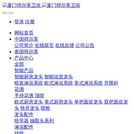
登录
注册
网站首页
中国得尔美
公司简介
在线留言
在线反馈
公司公告
泰国得尔美
产品中心
全部
智能产品
智能厨房龙头
智能浴室龙头
暗装淋浴系统
欧式淋浴系统
美式淋浴系统
升降杆
花洒
手持花洒
顶喷
欧式厨房龙头
美式厨房龙头
单把面盆龙头
双把面盆龙
头
快开龙头
喷枪
龙头配件
给皂器
抽取头系列
淋浴配件
挂件