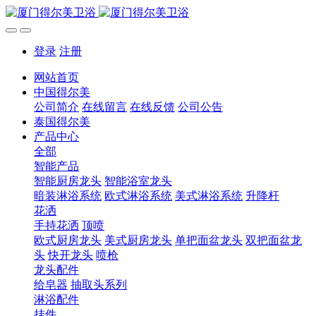
登录
注册
网站首页
中国得尔美
公司简介
在线留言
在线反馈
公司公告
泰国得尔美
产品中心
全部
智能产品
智能厨房龙头
智能浴室龙头
暗装淋浴系统
欧式淋浴系统
美式淋浴系统
升降杆
花洒
手持花洒
顶喷
欧式厨房龙头
美式厨房龙头
单把面盆龙头
双把面盆龙
头
快开龙头
喷枪
龙头配件
给皂器
抽取头系列
淋浴配件
挂件