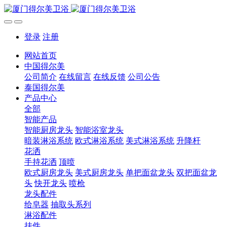
登录
注册
网站首页
中国得尔美
公司简介
在线留言
在线反馈
公司公告
泰国得尔美
产品中心
全部
智能产品
智能厨房龙头
智能浴室龙头
暗装淋浴系统
欧式淋浴系统
美式淋浴系统
升降杆
花洒
手持花洒
顶喷
欧式厨房龙头
美式厨房龙头
单把面盆龙头
双把面盆龙
头
快开龙头
喷枪
龙头配件
给皂器
抽取头系列
淋浴配件
挂件