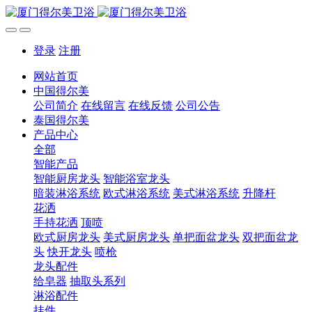
登录
注册
网站首页
中国得尔美
公司简介
在线留言
在线反馈
公司公告
泰国得尔美
产品中心
全部
智能产品
智能厨房龙头
智能浴室龙头
暗装淋浴系统
欧式淋浴系统
美式淋浴系统
升降杆
花洒
手持花洒
顶喷
欧式厨房龙头
美式厨房龙头
单把面盆龙头
双把面盆龙
头
快开龙头
喷枪
龙头配件
给皂器
抽取头系列
淋浴配件
挂件