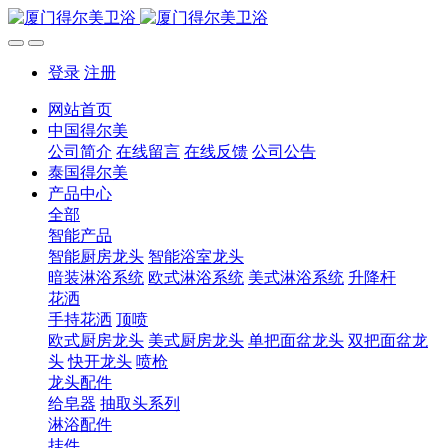
登录
注册
网站首页
中国得尔美
公司简介
在线留言
在线反馈
公司公告
泰国得尔美
产品中心
全部
智能产品
智能厨房龙头
智能浴室龙头
暗装淋浴系统
欧式淋浴系统
美式淋浴系统
升降杆
花洒
手持花洒
顶喷
欧式厨房龙头
美式厨房龙头
单把面盆龙头
双把面盆龙
头
快开龙头
喷枪
龙头配件
给皂器
抽取头系列
淋浴配件
挂件