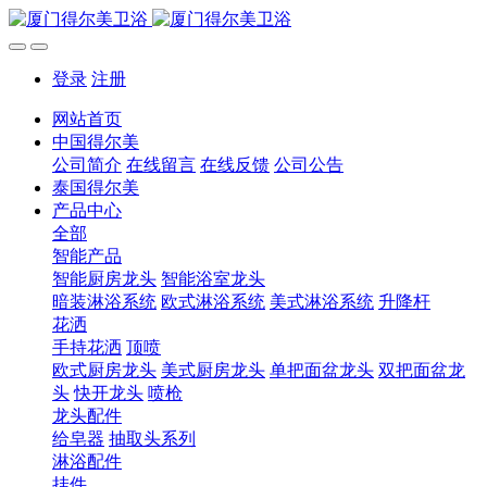
登录
注册
网站首页
中国得尔美
公司简介
在线留言
在线反馈
公司公告
泰国得尔美
产品中心
全部
智能产品
智能厨房龙头
智能浴室龙头
暗装淋浴系统
欧式淋浴系统
美式淋浴系统
升降杆
花洒
手持花洒
顶喷
欧式厨房龙头
美式厨房龙头
单把面盆龙头
双把面盆龙
头
快开龙头
喷枪
龙头配件
给皂器
抽取头系列
淋浴配件
挂件