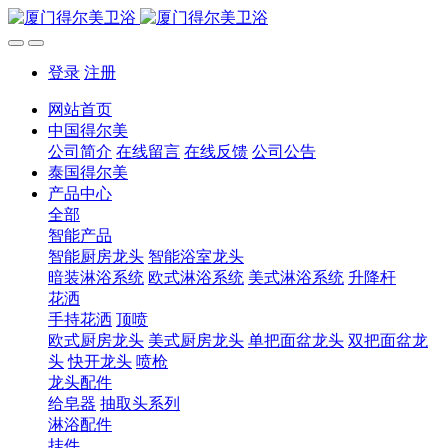
登录
注册
网站首页
中国得尔美
公司简介
在线留言
在线反馈
公司公告
泰国得尔美
产品中心
全部
智能产品
智能厨房龙头
智能浴室龙头
暗装淋浴系统
欧式淋浴系统
美式淋浴系统
升降杆
花洒
手持花洒
顶喷
欧式厨房龙头
美式厨房龙头
单把面盆龙头
双把面盆龙
头
快开龙头
喷枪
龙头配件
给皂器
抽取头系列
淋浴配件
挂件