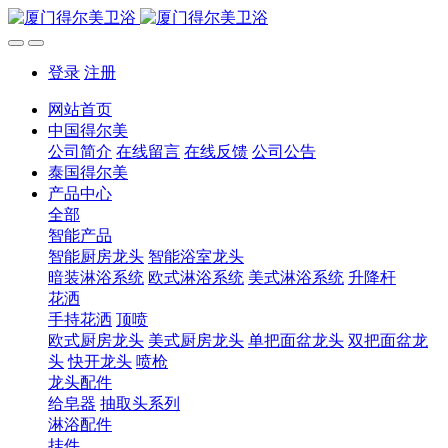
登录
注册
网站首页
中国得尔美
公司简介
在线留言
在线反馈
公司公告
泰国得尔美
产品中心
全部
智能产品
智能厨房龙头
智能浴室龙头
暗装淋浴系统
欧式淋浴系统
美式淋浴系统
升降杆
花洒
手持花洒
顶喷
欧式厨房龙头
美式厨房龙头
单把面盆龙头
双把面盆龙
头
快开龙头
喷枪
龙头配件
给皂器
抽取头系列
淋浴配件
挂件