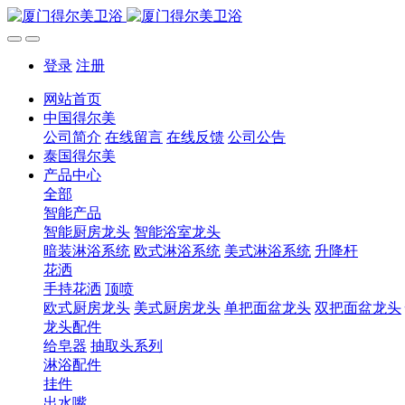
登录
注册
网站首页
中国得尔美
公司简介
在线留言
在线反馈
公司公告
泰国得尔美
产品中心
全部
智能产品
智能厨房龙头
智能浴室龙头
暗装淋浴系统
欧式淋浴系统
美式淋浴系统
升降杆
花洒
手持花洒
顶喷
欧式厨房龙头
美式厨房龙头
单把面盆龙头
双把面盆龙头
龙头配件
给皂器
抽取头系列
淋浴配件
挂件
出水嘴