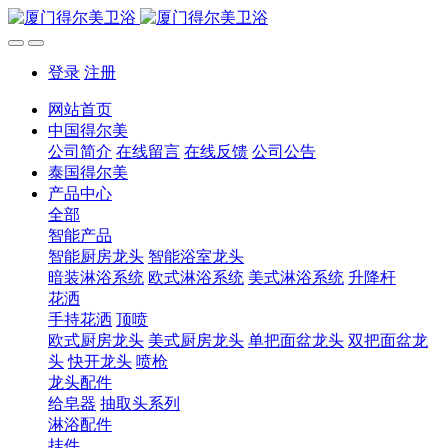
登录
注册
网站首页
中国得尔美
公司简介
在线留言
在线反馈
公司公告
泰国得尔美
产品中心
全部
智能产品
智能厨房龙头
智能浴室龙头
暗装淋浴系统
欧式淋浴系统
美式淋浴系统
升降杆
花洒
手持花洒
顶喷
欧式厨房龙头
美式厨房龙头
单把面盆龙头
双把面盆龙
头
快开龙头
喷枪
龙头配件
给皂器
抽取头系列
淋浴配件
挂件