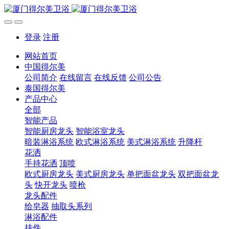
登录
注册
网站首页
中国得尔美
公司简介
在线留言
在线反馈
公司公告
泰国得尔美
产品中心
全部
智能产品
智能厨房龙头
智能浴室龙头
暗装淋浴系统
欧式淋浴系统
美式淋浴系统
升降杆
花洒
手持花洒
顶喷
欧式厨房龙头
美式厨房龙头
单把面盆龙头
双把面盆龙
头
快开龙头
喷枪
龙头配件
给皂器
抽取头系列
淋浴配件
挂件