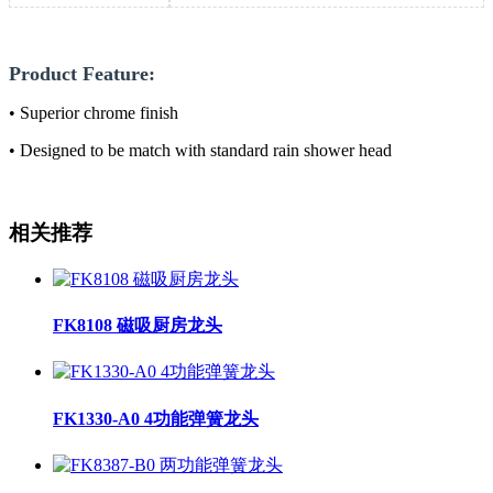
Product Feature:
• Superior chrome finish
• Designed to be match with standard rain shower head
相关推荐
FK8108 磁吸厨房龙头
FK1330-A0 4功能弹簧龙头