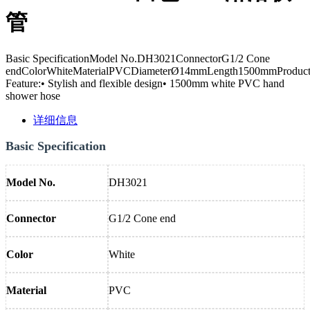
管
Basic SpecificationModel No.DH3021ConnectorG1/2 Cone
endColorWhiteMaterialPVCDiameterØ14mmLength1500mmProduc
Feature:• Stylish and flexible design• 1500mm white PVC hand
shower hose
详细信息
Basic Specification
Model No.
DH3021
Connector
G1/2 Cone end
Color
White
Material
PVC