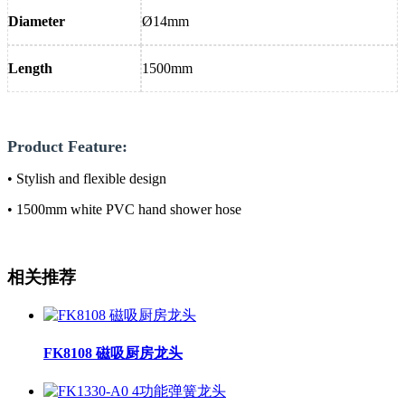
Diameter
Ø14mm
Length
1500mm
Product Feature:
• Stylish and flexible design
• 1500mm white PVC hand shower hose
相关推荐
FK8108 磁吸厨房龙头