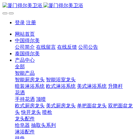
登录
注册
网站首页
中国得尔美
公司简介
在线留言
在线反馈
公司公告
泰国得尔美
产品中心
全部
智能产品
智能厨房龙头
智能浴室龙头
暗装淋浴系统
欧式淋浴系统
美式淋浴系统
升降杆
花洒
手持花洒
顶喷
欧式厨房龙头
美式厨房龙头
单把面盆龙头
双把面盆龙
头
快开龙头
喷枪
龙头配件
给皂器
抽取头系列
淋浴配件
挂件