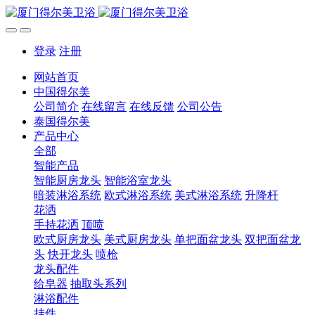
登录
注册
网站首页
中国得尔美
公司简介
在线留言
在线反馈
公司公告
泰国得尔美
产品中心
全部
智能产品
智能厨房龙头
智能浴室龙头
暗装淋浴系统
欧式淋浴系统
美式淋浴系统
升降杆
花洒
手持花洒
顶喷
欧式厨房龙头
美式厨房龙头
单把面盆龙头
双把面盆龙
头
快开龙头
喷枪
龙头配件
给皂器
抽取头系列
淋浴配件
挂件